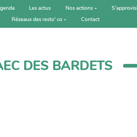
agenda
Les actus
Nos actions
S'approvis
Réseaux des resto' co
Contact
AEC DES BARDETS