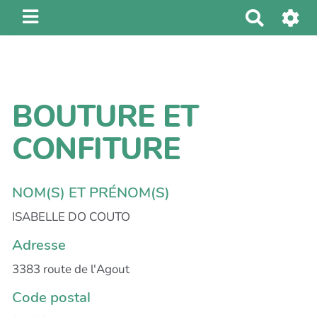
R
e
c
h
e
BOUTURE ET
r
c
CONFITURE
h
e
r
NOM(S) ET PRÉNOM(S)
ISABELLE DO COUTO
Adresse
3383 route de l'Agout
Code postal