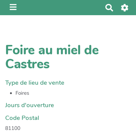
R
e
c
h
e
Foire au miel de
r
c
Castres
h
e
r
Type de lieu de vente
Foires
Jours d'ouverture
Code Postal
81100