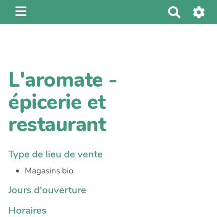
R
e
c
h
e
L'aromate -
r
c
épicerie et
h
e
restaurant
r
Type de lieu de vente
Magasins bio
Jours d'ouverture
Horaires