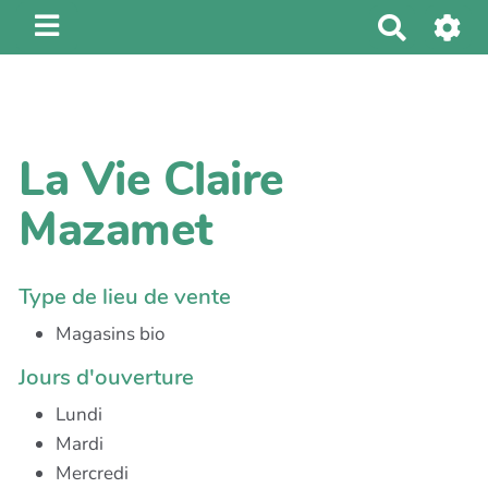
R
e
c
h
e
La Vie Claire
r
c
Mazamet
h
e
r
Type de lieu de vente
Magasins bio
Jours d'ouverture
Lundi
Mardi
Mercredi