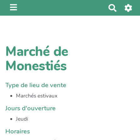
R
e
c
h
e
Marché de
r
c
Monestiés
h
e
r
Type de lieu de vente
Marchés estivaux
Jours d'ouverture
Jeudi
Horaires