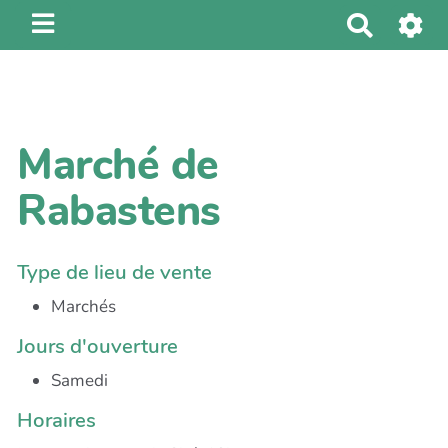
R
e
c
h
e
Marché de
r
c
Rabastens
h
e
r
Type de lieu de vente
Marchés
Jours d'ouverture
Samedi
Horaires