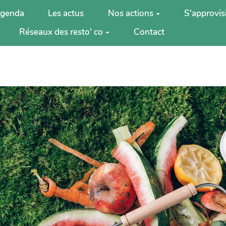
agenda
Les actus
Nos actions
S'approvis
Réseaux des resto' co
Contact