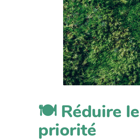
🍽️️ Réduire 
priorité