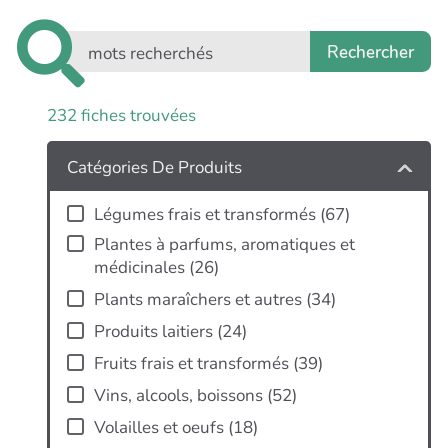
232
fiches trouvées
+
−
Catégories De Produits
Légumes frais et transformés
(
67
)
Plantes à parfums, aromatiques et
médicinales
(
26
)
Plants maraîchers et autres
(
34
)
Produits laitiers
(
24
)
Fruits frais et transformés
(
39
)
Vins, alcools, boissons
(
52
)
Volailles et oeufs
(
18
)