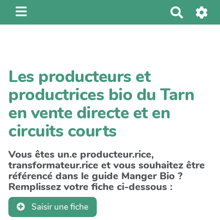
R
e
c
h
e
Les producteurs et
r
c
productrices bio du Tarn
h
en vente directe et en
e
r
circuits courts
Vous êtes un.e producteur.rice,
transformateur.rice et vous souhaitez être
référencé dans le guide Manger Bio ?
Remplissez votre fiche ci-dessous :
Saisir une fiche