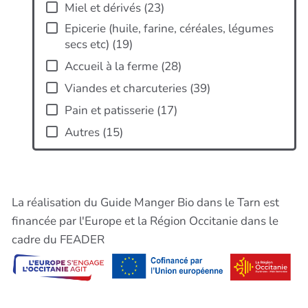
Miel et dérivés
(
23
)
Epicerie (huile, farine, céréales, légumes
secs etc)
(
19
)
Accueil à la ferme
(
28
)
Viandes et charcuteries
(
39
)
Pain et patisserie
(
17
)
Autres
(
15
)
ap
La réalisation du Guide Manger Bio dans le Tarn est
financée par l'Europe et la Région Occitanie dans le
cadre du FEADER